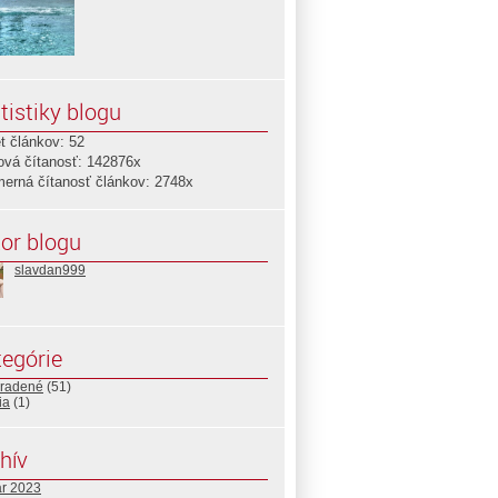
tistiky blogu
t článkov: 52
ová čítanosť: 142876x
merná čítanosť článkov: 2748x
or blogu
slavdan999
egórie
radené
(51)
ia
(1)
hív
ár 2023