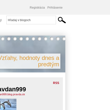
Registrácia
Prihlásenie
y
Vzťahy, hodnoty dnes a
predtým
RSS
avdan999
an999.blog.pravda.sk