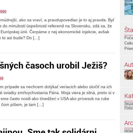
n999
 múdrejší, ako sa vraví, a pravdupovediac je to aj pravda. Byť
e do minulosti úspešnosti referend na Slovensku, zdá sa, že
Šta
 Európskej únii. Čerpáme z nej ekonomické injekcie, avšak
m to asi bude? Do […]
Poče
Celk
Prie
šných časoch urobil Ježiš?
Aut
99
m prípade sa nechcem dotýkať veriacich alebo útočiť na ich
sviatky zmŕtvychvstania Pána. Moja viera je silná, preto si v
Kat
sme často nosili ako tínedžeri v USA ako prívesok na ruke
Neza
o čom píšem, je tam […]
Poéz
Arc
ajinou. Sme tak solidárni
janu