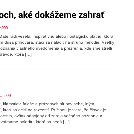
soch, aké dokážeme zahrať
n999
áte radi veselú, inšpiratívnu alebo nostalgickú platňu, ktorá
m duša prihovára, stačí sa naladiť na strunu melódie. Všetky
 poznania vlastného uvedomenia a prezrenia, kde sme stretli
 pravde, ktorá […]
dan999
ek, klamstiev, faloše a prázdnych sľubov sebe, iným,
ktorí sa ocitli na rozcestí. Príčinou je viera, že človek je
vorstva, avšak odpojený od zdroja večného poznania a
i vnímame polaritu, ktorá sa nedá […]