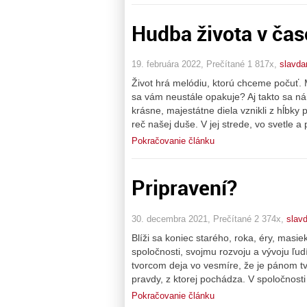
Hudba života v ča
19. februára 2022, Prečítané 1 817x,
slavda
Život hrá melódiu, ktorú chceme počuť. M
sa vám neustále opakuje? Aj takto sa ná
krásne, majestátne diela vznikli z hĺbky
reč našej duše. V jej strede, vo svetle a
Pokračovanie článku
Pripravení?
30. decembra 2021, Prečítané 2 374x,
slav
Blíži sa koniec starého, roka, éry, masi
spoločnosti, svojmu rozvoju a vývoju ľudí, 
tvorcom deja vo vesmíre, že je pánom t
pravdy, z ktorej pochádza. V spoločnost
Pokračovanie článku