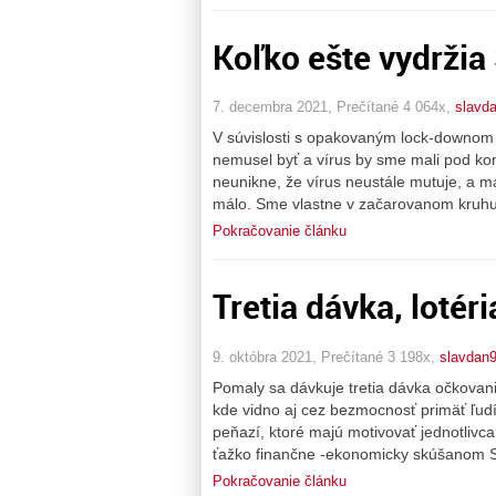
Koľko ešte vydržia
7. decembra 2021, Prečítané 4 064x,
slavd
V súvislosti s opakovaným lock-downom o
nemusel byť a vírus by sme mali pod ko
neunikne, že vírus neustále mutuje, a 
málo. Sme vlastne v začarovanom kruhu.
Pokračovanie článku
Tretia dávka, lotéri
9. októbra 2021, Prečítané 3 198x,
slavdan
Pomaly sa dávkuje tretia dávka očkovani
kde vidno aj cez bezmocnosť primäť ľudí 
peňazí, ktoré majú motivovať jednotlivc
ťažko finančne -ekonomicky skúšanom S
Pokračovanie článku