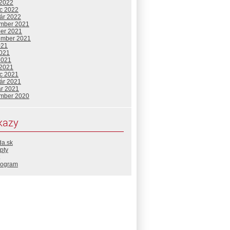
 2022
c 2022
uár 2022
mber 2021
ber 2021
ember 2021
021
2021
2021
 2021
c 2021
uár 2021
ár 2021
mber 2020
kazy
da.sk
pty
rogram