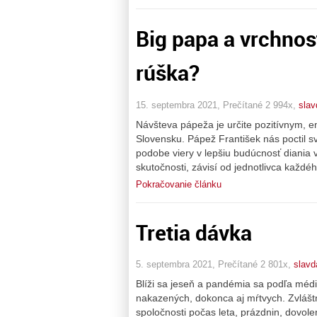
Big papa a vrchnos
rúška?
15. septembra 2021, Prečítané 2 994x,
sla
Návšteva pápeža je určite pozitívnym, 
Slovensku. Pápež František nás poctil s
podobe viery v lepšiu budúcnosť diania v
skutočnosti, závisí od jednotlivca každ
Pokračovanie článku
Tretia dávka
5. septembra 2021, Prečítané 2 801x,
slavd
Blíži sa jeseň a pandémia sa podľa médií
nakazených, dokonca aj mŕtvych. Zvlášt
spoločnosti počas leta, prázdnin, dovole