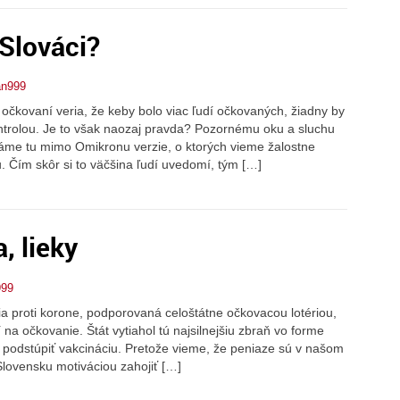
 Slováci?
an999
čkovaní veria, že keby bolo viac ľudí očkovaných, žiadny by
ntrolou. Je to však naozaj pravda? Pozornému oku a sluchu
máme tu mimo Omikronu verzie, o ktorých vieme žalostne
 Čím skôr si to väčšina ľudí uvedomí, tým […]
a, lieky
999
a proti korone, podporovaná celoštátne očkovacou lotériou,
na očkovanie. Štát vytiahol tú najsilnejšiu zbraň vo forme
a podstúpiť vakcináciu. Pretože vieme, že peniaze sú v našom
lovensku motiváciou zahojiť […]