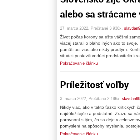
alebo sa strácame 
27. marca 2022, Prečítané 3 938x,
slavdan
Život počas korony sa ešte väčšmi zamo
viacej starali o blaho iných ako to svo
pamäti asi viac ako nikdy predtým. Konfl
situácii postavili vedúci predstavitelia k
Pokračovanie článku
Príležitosť voľby
3. marca 2022, Prečítané 2 186x,
slavdan9
Nikdy viac, ako v takto ťažko kritických
najdôležitejšie a podstatné. Zrazu sa ná
porovnaní s tým, čo sa deje v celosvet
pomyslení na spôsoby myslenia, postoje,
Pokračovanie článku