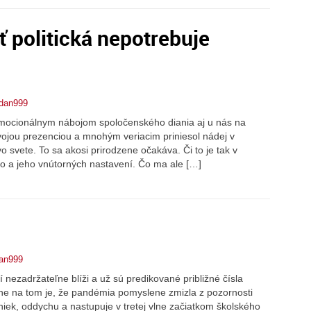
ť politická nepotrebuje
vdan999
emocionálnym nábojom spoločenského diania aj u nás na
vojou prezenciou a mnohým veriacim priniesol nádej v
o svete. To sa akosi prirodzene očakáva. Či to je tak v
ého a jeho vnútorných nastavení. Čo ma ale […]
an999
 nezadržateľne blíži a už sú predikované približné čísla
ne na tom je, že pandémia pomyslene zmizla z pozornosti
niek, oddychu a nastupuje v tretej vlne začiatkom školského