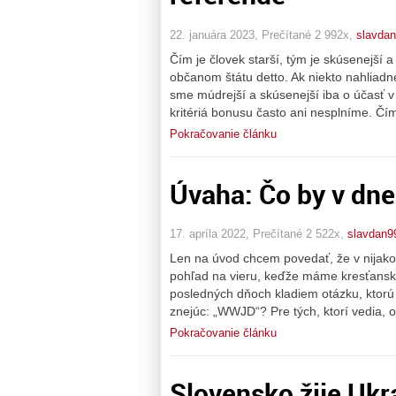
22. januára 2023, Prečítané 2 992x,
slavda
Čím je človek starší, tým je skúsenejší a
občanom štátu detto. Ak niekto nahliadn
sme múdrejší a skúsenejší iba o účasť v
kritériá bonusu často ani nesplníme. Čí
Pokračovanie článku
Úvaha: Čo by v dne
17. apríla 2022, Prečítané 2 522x,
slavdan9
Len na úvod chcem povedať, že v nijako
pohľad na vieru, keďže máme kresťanské 
posledných dňoch kladiem otázku, ktorú 
znejúc: „WWJD“? Pre tých, ktorí vedia, 
Pokračovanie článku
Slovensko žije Ukr