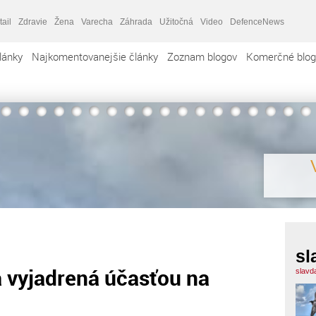
tail
Zdravie
Žena
Varecha
Záhrada
Užitočná
Video
DefenceNews
lánky
Najkomentovanejšie články
Zoznam blogov
Komerčné blog
sl
a vyjadrená účasťou na
slavd