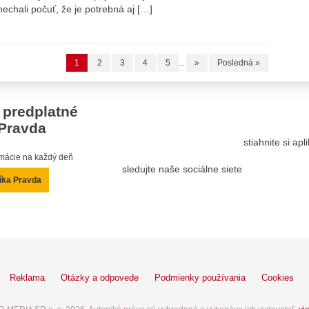
echali počuť, že je potrebná aj […]
1
2
3
4
5
...
»
Posledná »
 predplatné
Pravda
stiahnite si ap
ormácie na každý deň
sledujte naše sociálne siete
íka Pravda
Reklama
Otázky a odpovede
Podmienky používania
Cookies