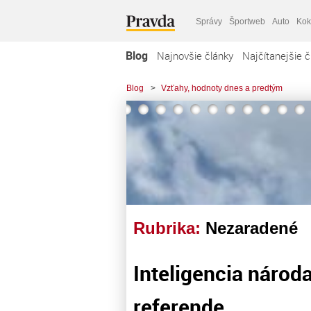
Správy
Športweb
Auto
Kok
Blog
Najnovšie články
Najčítanejšie č
Blog
>
Vzťahy, hodnoty dnes a predtým
Rubrika:
Nezaradené
Inteligencia národ
referende