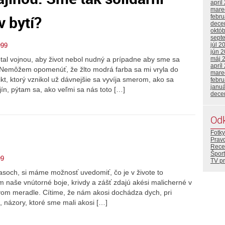
apríl
mare
v bytí?
febr
dece
októ
sept
júl 2
999
jún 
tal vojnou, aby život nebol nudný a prípadne aby sme sa
máj 
apríl
je. Nemôžem opomenúť, že žlto modrá farba sa mi vryla do
mare
ikt, ktorý vznikol už dávnejšie sa vyvíja smerom, ako sa
febr
janu
rajín, pýtam sa, ako veľmi sa nás toto […]
dece
Od
Fotky
Prav
Rece
Šport
99
TV p
 časoch, si máme možnosť uvedomiť, čo je v živote to
m naše vnútorné boje, krivdy a zášť zdajú akési malicherné v
ovom meradle. Cítime, že nám akosi dochádza dych, pri
 názory, ktoré sme mali akosi […]